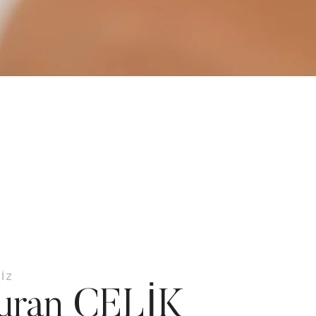
IZ
uran ÇELİK