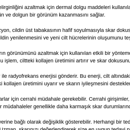
elirginliğini azaltmak için dermal dolgu maddeleri kullanı
gün ve dolgun bir görünüm kazanmasını sağlar.
n, cildin üst tabakasının hafif soyulmasıyla skar doku
ildin yenilenmesini ve yeni cilt hücrelerinin oluşumunu te
ın görünümünü azaltmak için kullanılan etkili bir yöntemdir
lem, ciltteki kollajen üretimini artırır ve skar dokusunu i
ile radyofrekans enerjisi gönderir. Bu enerji, cilt altındak
aki kollajen üretimini uyarır ve skarın iyileşmesini destekler
lar için cerrahi müdahale gerekebilir. Cerrahi girişimle
r müdahaleler genellikle daha karmaşık skar durumlarında
 yerine bağlı olarak değişiklik gösterebilir. Herhangi bir
Uzman, skarınızı değerlendirerek size en uygun tedavi pl