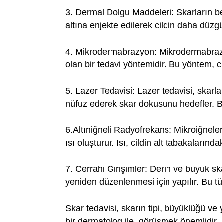
3. Dermal Dolgu Maddeleri:
Skarların b
altına enjekte edilerek cildin daha düz
4. Mikrodermabrazyon:
Mikrodermabrazyo
olan bir tedavi yöntemidir. Bu yöntem, c
5. Lazer Tedavisi:
Lazer tedavisi, skarlar
nüfuz ederek skar dokusunu hedefler. Bu iş
6.Altıniğneli Radyofrekans:
Mikroiğneler 
ısı oluşturur. Isı, cildin alt tabakalarınd
7. Cerrahi Girişimler:
Derin ve büyük skar
yeniden düzenlenmesi için yapılır. Bu tü
Skar tedavisi, skarın tipi, büyüklüğü ve
bir dermatolog ile görüşmek önemlidir. 