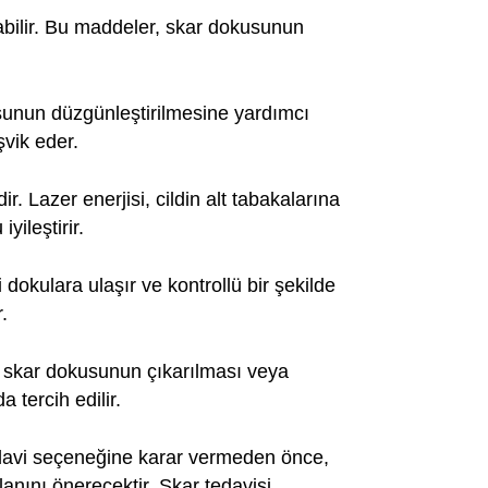
labilir. Bu maddeler, skar dokusunun
sunun düzgünleştirilmesine yardımcı
şvik eder.
. Lazer enerjisi, cildin alt tabakalarına
yileştirir.
i dokulara ulaşır ve kontrollü bir şekilde
.
r, skar dokusunun çıkarılması veya
 tercih edilir.
 tedavi seçeneğine karar vermeden önce,
anını önerecektir. Skar tedavisi