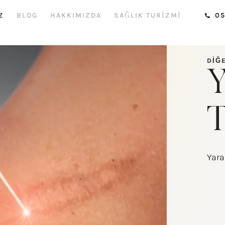
Z
BLOG
HAKKIMIZDA
SAĞLIK TURİZMİ
05
DIĞ
Y
T
Yara