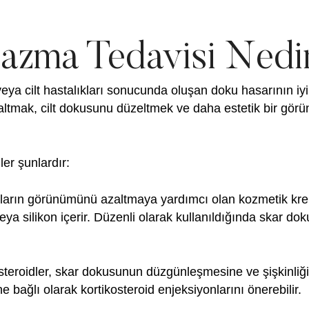
lazma Tedavisi Nedi
 veya cilt hastalıkları sonucunda oluşan doku hasarının iy
ltmak, cilt dokusunu düzeltmek ve daha estetik bir görün
er şunlardır:
arın görünümünü azaltmaya yardımcı olan kozmetik kremle
 veya silikon içerir. Düzenli olarak kullanıldığında skar d
teroidler, skar dokusunun düzgünleşmesine ve şişkinliğin
 bağlı olarak kortikosteroid enjeksiyonlarını önerebilir.